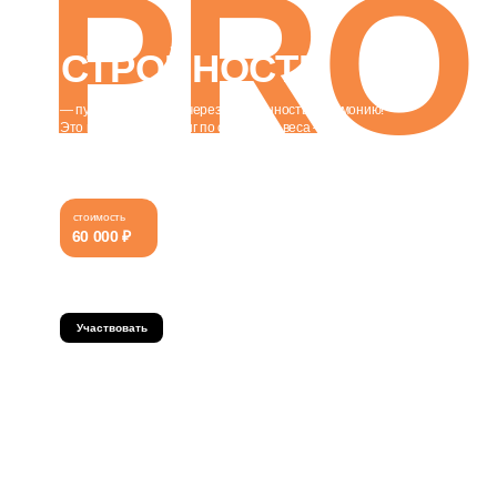
PRO
СТРОЙНОСТЬ
— путь к стройности через осознанность и гармонию!
Это не просто тренинг по снижению веса — это
трансформация вас и вашего отношения к еде, телу
и жизни.
стоимость
60 000 ₽
СПИКЕР: АННА КАРИМОВА
Участвовать