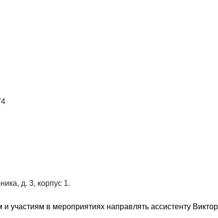
74
ика, д. 3, корпус 1.
 и участиям в мероприятиях направлять ассистенту Викто